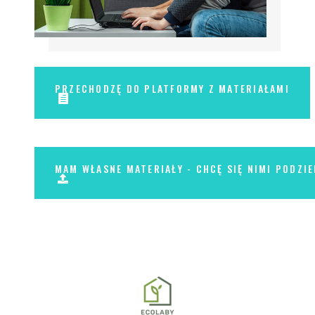
PRZECHODZĘ DO PLATFORMY Z MATERIAŁAMI
MAM WŁASNE MATERIAŁY - CHCĘ SIĘ NIMI PODZIE