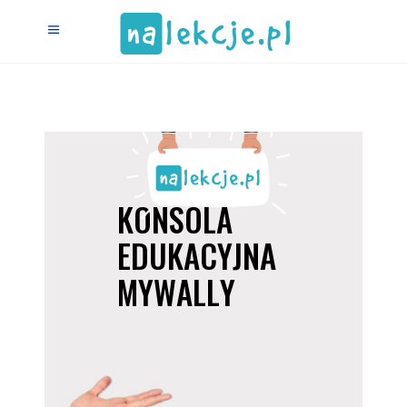
K
O
N
S
O
L
A
E
D
U
K
A
C
Y
J
N
A
M
Y
W
A
L
L
Y